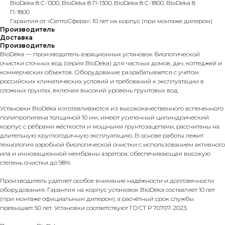
BioDeka 8 C-1300, BioDeka 8 П-1300, BioDeka 8 C-1800, BioDeka 8
П-1800
Гарантия от «СептоСфера»:: 10 лет на корпус (при монтаже дилером)
Производитель
Доставка
Производитель
BioDeka — производитель аэрационных установок биологической
очистки сточных вод (серия BioDeka) для частных домов, дач, коттеджей и
коммерческих объектов. Оборудование разрабатывается с учётом
российских климатических условий и требований к эксплуатации в
сложных грунтах, включая высокий уровень грунтовых вод.
Установки BioDeka изготавливаются из высококачественного вспененного
полипропилена толщиной 10 мм, имеют усиленный цилиндрический
корпус с рёбрами жёсткости и мощными грунтозацепами, рассчитаны на
длительную круглогодичную эксплуатацию. В основе работы лежит
технология аэробной биологической очистки с использованием активного
ила и инновационной мембраны аэратора, обеспечивающая высокую
степень очистки до 98%.
Производитель уделяет особое внимание надёжности и долговечности
оборудования. Гарантия на корпус установок BioDeka составляет 10 лет
(при монтаже официальным дилером), а расчётный срок службы
превышает 50 лет. Установки соответствуют ГОСТ Р 70707-2023.