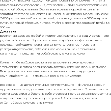
Продукция BioDeka подходит как для постоянного проживания, так и
для сезонного использования, отличается низким энергопотреблением,
простотой обслуживания (без вызова ассенизаторской машины) и
защитой от затопления (обратный клапан в комплекте). Модель BioDeka 8
C-800 рассчитана на 8 пользователей, производительность 1600 литров в
сутки, залповый сброс 380 литров, глубина врезки подводящей трубы до
800 мм.
Доставка
Бесплатная доставка любой очистительной системы на Ваш участок — это
удобно и безопасно. Перевозка септиков требует профессионального
подхода: необходимо правильно загружать, транспортировать и
разгружать устройства, соблюдая все нормы, так как автономная
канализация представляет собой сложную конструкцию.
Компания СептоСфера располагает широким парком грузовых
автомобилей и готова организовать доставку септиков любых размеров.
Разгрузка малых очистительных систем выполняется вручную, а
крупногабаритных — с помощью крана-манипулятора.
Все заказанные дополнительные комплектующие — фильтры, насосы и
другие элементы — доставляются в заводской упаковке. Отказавшись от
услуги доставки, Вы берёте на себя ответственность за сохранность септика
во время транспортировки и разгрузки. С бесплатной доставкой
от СептоСферы рисковать не нужно.