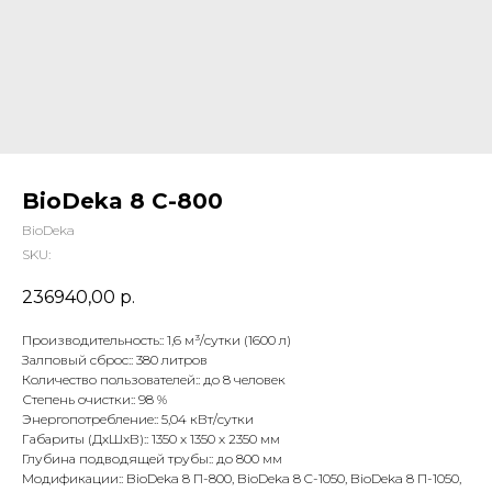
BioDeka 8 C-800
BioDeka
SKU:
236940,00
р.
Производительность:: 1,6 м³/сутки (1600 л)
Залповый сброс:: 380 литров
Количество пользователей:: до 8 человек
Степень очистки:: 98 %
Энергопотребление:: 5,04 кВт/сутки
Габариты (ДхШхВ):: 1350 х 1350 х 2350 мм
Глубина подводящей трубы:: до 800 мм
Модификации:: BioDeka 8 П-800, BioDeka 8 C-1050, BioDeka 8 П-1050,