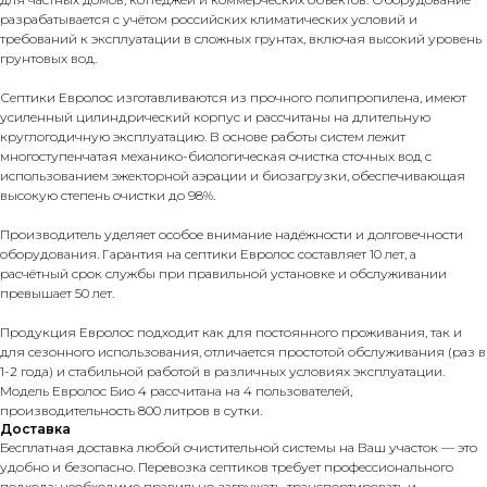
разрабатывается с учётом российских климатических условий и
требований к эксплуатации в сложных грунтах, включая высокий уровень
грунтовых вод.
Септики Евролос изготавливаются из прочного полипропилена, имеют
усиленный цилиндрический корпус и рассчитаны на длительную
круглогодичную эксплуатацию. В основе работы систем лежит
многоступенчатая механико-биологическая очистка сточных вод с
использованием эжекторной аэрации и биозагрузки, обеспечивающая
высокую степень очистки до 98%.
Производитель уделяет особое внимание надёжности и долговечности
оборудования. Гарантия на септики Евролос составляет 10 лет, а
расчётный срок службы при правильной установке и обслуживании
превышает 50 лет.
Продукция Евролос подходит как для постоянного проживания, так и
для сезонного использования, отличается простотой обслуживания (раз в
1-2 года) и стабильной работой в различных условиях эксплуатации.
Модель Евролос Био 4 рассчитана на 4 пользователей,
производительность 800 литров в сутки.
Доставка
Бесплатная доставка любой очистительной системы на Ваш участок — это
удобно и безопасно. Перевозка септиков требует профессионального
подхода: необходимо правильно загружать, транспортировать и