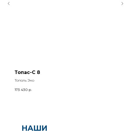
Топас-С 8
Тополь Эко
173 430
р.
НАШИ