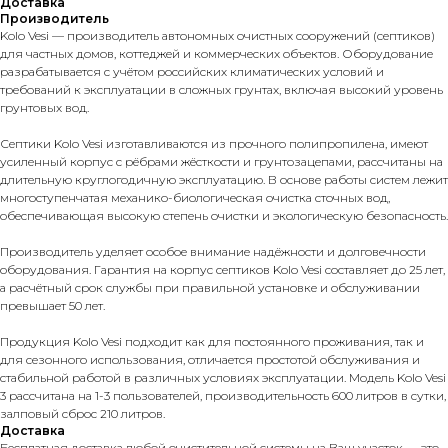
Доставка
Производитель
Kolo Vesi — производитель автономных очистных сооружений (септиков)
для частных домов, коттеджей и коммерческих объектов. Оборудование
разрабатывается с учётом российских климатических условий и
требований к эксплуатации в сложных грунтах, включая высокий уровень
грунтовых вод.
Септики Kolo Vesi изготавливаются из прочного полипропилена, имеют
усиленный корпус с рёбрами жёсткости и грунтозацепами, рассчитаны на
длительную круглогодичную эксплуатацию. В основе работы систем лежит
многоступенчатая механико-биологическая очистка сточных вод,
обеспечивающая высокую степень очистки и экологическую безопасность.
Производитель уделяет особое внимание надёжности и долговечности
оборудования. Гарантия на корпус септиков Kolo Vesi составляет до 25 лет,
а расчётный срок службы при правильной установке и обслуживании
превышает 50 лет.
Продукция Kolo Vesi подходит как для постоянного проживания, так и
для сезонного использования, отличается простотой обслуживания и
стабильной работой в различных условиях эксплуатации. Модель Kolo Vesi
3 рассчитана на 1-3 пользователей, производительность 600 литров в сутки,
залповый сброс 210 литров.
Доставка
Бесплатная доставка любой очистительной системы на Ваш участок — это