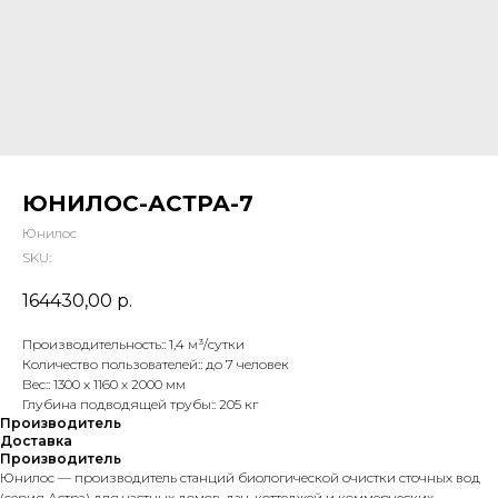
ЮНИЛОС-АСТРА-7
Юнилос
SKU:
164430,00
р.
Производительность:: 1,4 м³/сутки
Количество пользователей:: до 7 человек
Вес:: 1300 х 1160 х 2000 мм
Глубина подводящей трубы:: 205 кг
Производитель
Доставка
Производитель
Юнилос — производитель станций биологической очистки сточных вод
(серия Астра) для частных домов, дач, коттеджей и коммерческих