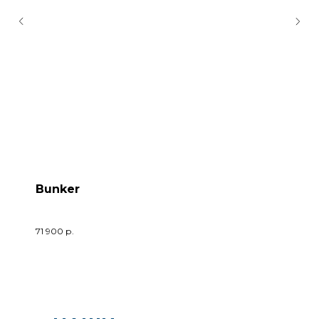
Bunker
71 900
р.