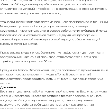
объектов. Оборудование разрабатывается с учётом российских
климатических условий и требований к эксплуатации в сложных грунтах,
включая высокий уровень грунтовых вод.
Установки Топас изготавливаются из прочного полипропилена толщиной
14 мм, имеют усиленный корпус и рассчитаны на длительную
круглогодичную эксплуатацию. В основе работы лежит гибридный метод
биологической и механической очистки с двумя компрессорами и
системой прерывистой мелкопузырчатой аэрации, обеспечивающий
высокую степень очистки.
Производитель уделяет особое внимание надёжности и долговечности
оборудования. Гарантия от производителя составляет 10 лет, а срок
службы установок превышает 50 лет.
Продукция Тополь-Эко подходит как для постоянного проживания, так и
для сезонного использования. Модель Топас 8 рассчитана на 8
пользователей, производительность 1,5 м³ в сутки, залповый сброс 440
литров.
Доставка
Бесплатная доставка любой очистительной системы на Ваш участок — это
удобно и безопасно. Перевозка септиков требует профессионального
подхода: необходимо правильно загружать, транспортировать и
разгружать устройства, соблюдая все нормы, так как автономная
канализация представляет собой сложную конструкцию.