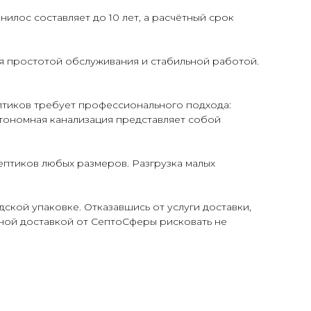
лос составляет до 10 лет, а расчётный срок
ся простотой обслуживания и стабильной работой.
птиков требует профессионального подхода:
втономная канализация представляет собой
птиков любых размеров. Разгрузка малых
ской упаковке. Отказавшись от услуги доставки,
тной доставкой от СептоСферы рисковать не