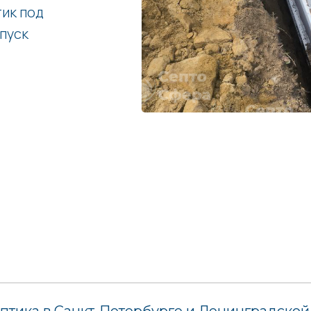
ик под
апуск