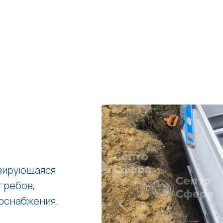
изирующаяся
гребов,
оснабжения.