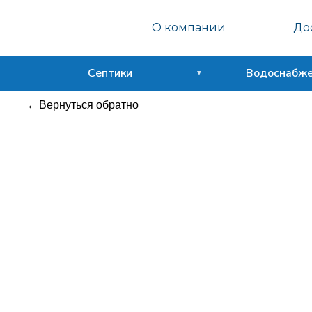
Септо
О компании
Дос
Сфера
Септики
Водоснабж
Вернуться обратно