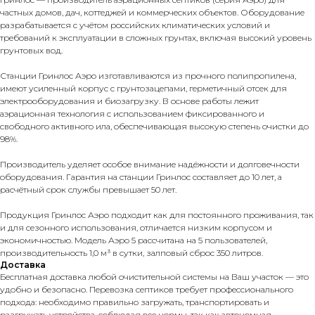
частных домов, дач, коттеджей и коммерческих объектов. Оборудование
разрабатывается с учётом российских климатических условий и
требований к эксплуатации в сложных грунтах, включая высокий уровень
грунтовых вод.
Станции Гринлос Аэро изготавливаются из прочного полипропилена,
имеют усиленный корпус с грунтозацепами, герметичный отсек для
электрооборудования и биозагрузку. В основе работы лежит
аэрационная технология с использованием фиксированного и
свободного активного ила, обеспечивающая высокую степень очистки до
98%.
Производитель уделяет особое внимание надёжности и долговечности
оборудования. Гарантия на станции Гринлос составляет до 10 лет, а
расчётный срок службы превышает 50 лет.
Продукция Гринлос Аэро подходит как для постоянного проживания, так
и для сезонного использования, отличается низким корпусом и
экономичностью. Модель Аэро 5 рассчитана на 5 пользователей,
производительность 1,0 м³ в сутки, залповый сброс 350 литров.
Доставка
Бесплатная доставка любой очистительной системы на Ваш участок — это
удобно и безопасно. Перевозка септиков требует профессионального
подхода: необходимо правильно загружать, транспортировать и
разгружать устройства, соблюдая все нормы, так как автономная