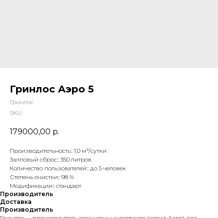
Гринлос Аэро 5
Гринлос
SKU:
179000,00
р.
Производительность:: 1,0 м³/сутки
Залповый сброс:: 350 литров
Количество пользователей:: до 5 человек
Степень очистки:: 98 %
Модификации:: стандарт
Производитель
Доставка
Производитель
Гринлос — производитель аэрационных септиков (серия Аэро) для