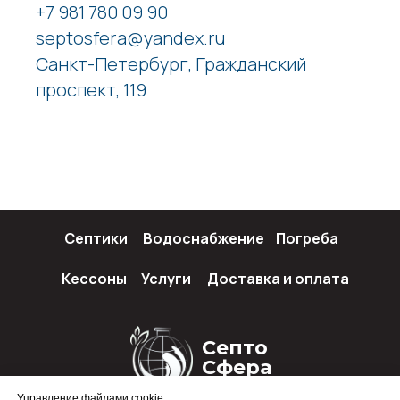
+7 981 780 09 90
septosfera@yandex.ru
Санкт-Петербург, Гражданский
проспект, 119
Септики
Водоснабжение
Погреба
Кессоны
Услуги
Доставка и оплата
Септо
Сфера
Управление файлами cookie