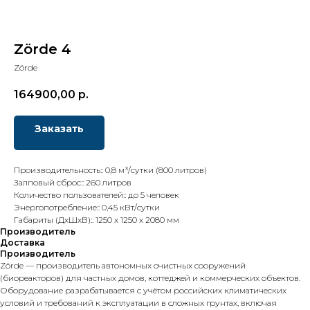
Zörde 4
Zörde
164900,00
р.
Заказать
Производительность:: 0,8 м³/сутки (800 литров)
Залповый сброс:: 260 литров
Количество пользователей:: до 5 человек
Энергопотребление:: 0,45 кВт/сутки
Габариты (ДхШхВ):: 1250 х 1250 х 2080 мм
Производитель
Доставка
Производитель
Zörde — производитель автономных очистных сооружений
(биореакторов) для частных домов, коттеджей и коммерческих объектов.
Оборудование разрабатывается с учётом российских климатических
условий и требований к эксплуатации в сложных грунтах, включая