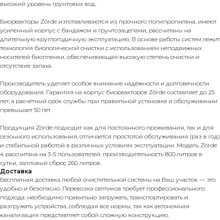
высокий уровень грунтовых вод.
Биореакторы Zörde изготавливаются из прочного полипропилена, имеют
усиленный корпус с бандажом и грунтозацепами, рассчитаны на
длительную круглогодичную эксплуатацию. В основе работы систем лежит
технология биологической очистки с использованием неподвижных
носителей биопленки, обеспечивающая высокую степень очистки и
отсутствие запаха.
Производитель уделяет особое внимание надёжности и долговечности
оборудования. Гарантия на корпус биореакторов Zörde составляет до 25
лет, а расчётный срок службы при правильной установке и обслуживании
превышает 50 лет.
Продукция Zörde подходит как для постоянного проживания, так и для
сезонного использования, отличается простотой обслуживания (раз в год)
и стабильной работой в различных условиях эксплуатации. Модель Zörde
4 рассчитана на 3-5 пользователей, производительность 800 литров в
сутки, залповый сброс 260 литров.
Доставка
Бесплатная доставка любой очистительной системы на Ваш участок — это
удобно и безопасно. Перевозка септиков требует профессионального
подхода: необходимо правильно загружать, транспортировать и
разгружать устройства, соблюдая все нормы, так как автономная
канализация представляет собой сложную конструкцию.