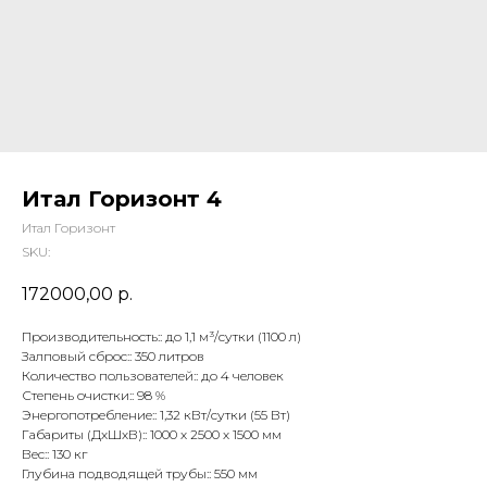
Итал Горизонт 4
Итал Горизонт
SKU:
172000,00
р.
Производительность:: до 1,1 м³/сутки (1100 л)
Залповый сброс:: 350 литров
Количество пользователей:: до 4 человек
Степень очистки:: 98 %
Энергопотребление:: 1,32 кВт/сутки (55 Вт)
Габариты (ДхШхВ):: 1000 х 2500 х 1500 мм
Вес:: 130 кг
Глубина подводящей трубы:: 550 мм