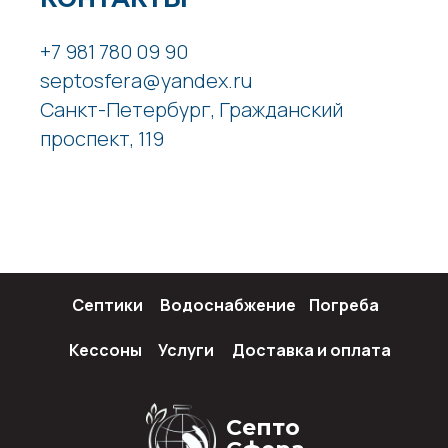
+7 981 780 09 90
septosfera@yandex.ru
Санкт-Петербург, Гражданский
проспект, 119
Септики
Водоснабжение
Погреба
Кессоны
Услуги
Доставка и оплата
Септо