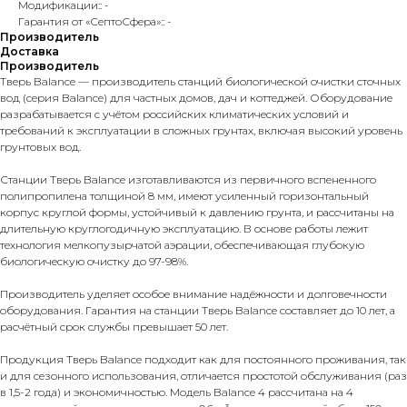
Модификации:: -
Гарантия от «СептоСфера»:: -
Производитель
Доставка
Производитель
Тверь Balance — производитель станций биологической очистки сточных
вод (серия Balance) для частных домов, дач и коттеджей. Оборудование
разрабатывается с учётом российских климатических условий и
требований к эксплуатации в сложных грунтах, включая высокий уровень
грунтовых вод.
Станции Тверь Balance изготавливаются из первичного вспененного
полипропилена толщиной 8 мм, имеют усиленный горизонтальный
корпус круглой формы, устойчивый к давлению грунта, и рассчитаны на
длительную круглогодичную эксплуатацию. В основе работы лежит
технология мелкопузырчатой аэрации, обеспечивающая глубокую
биологическую очистку до 97-98%.
Производитель уделяет особое внимание надёжности и долговечности
оборудования. Гарантия на станции Тверь Balance составляет до 10 лет, а
расчётный срок службы превышает 50 лет.
Продукция Тверь Balance подходит как для постоянного проживания, так
и для сезонного использования, отличается простотой обслуживания (раз
в 1,5-2 года) и экономичностью. Модель Balance 4 рассчитана на 4