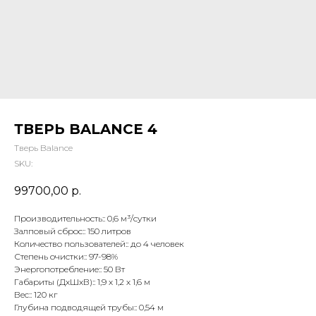
ТВЕРЬ BALANCE 4
Тверь Balance
SKU:
99700,00
р.
Производительность:: 0,6 м³/сутки
Залповый сброс:: 150 литров
Количество пользователей:: до 4 человек
Степень очистки:: 97-98%
Энергопотребление:: 50 Вт
Габариты (ДхШхВ):: 1,9 х 1,2 х 1,6 м
Вес:: 120 кг
Глубина подводящей трубы:: 0,54 м