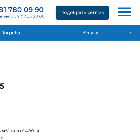
81 780 09 90
Подобрать септик
невно с 9:00 до 20:00
Погреба
Услуги
5
 м³/сутки (1400 л)
ов