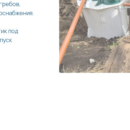
гребов,
оснабжения.
ик под
апуск