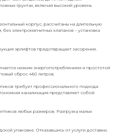
ложных грунтах, включая высокий уровень
зонтальный корпус, рассчитаны на длительную
 без электромагнитных клапанов – установка
рукция эрлифтов предотвращает засорение.
личается низким энергопотреблением и простотой
лповый сброс 460 литров.
птиков требует профессионального подхода:
втономная канализация представляет собой
птиков любых размеров. Разгрузка малых
ской упаковке. Отказавшись от услуги доставки,