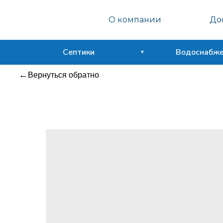
Септо
О компании
Дос
Сфера
Септики
Водоснабж
Вернуться обратно