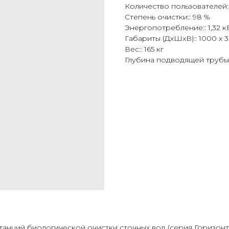
Количество пользователей::
Степень очистки:: 98 %
Энергопотребление:: 1,32 кВ
Габариты (ДхШхВ):: 1000 х 
Вес:: 165 кг
Глубина подводящей трубы:
анций биологической очистки сточных вод (серия Горизонт) 