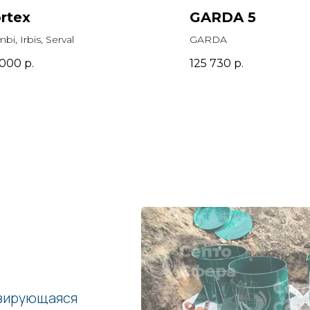
rtex
GARDA 5
bi, Irbis, Serval
GARDA
 000
р.
125 730
р.
изирующаяся