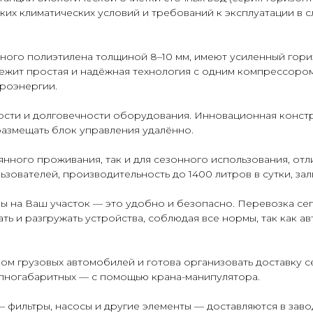
их климатических условий и требований к эксплуатации в с
чного полиэтилена толщиной 8–10 мм, имеют усиленный гори
ежит простая и надёжная технология с одним компрессором,
троэнергии.
сти и долговечности оборудования. Инновационная конст
азмещать блок управления удалённо.
янного проживания, так и для сезонного использования, от
ьзователей, производительность до 1400 литров в сутки, за
ы на Ваш участок — это удобно и безопасно. Перевозка се
ь и разгружать устройства, соблюдая все нормы, так как а
 грузовых автомобилей и готова организовать доставку се
упногабаритных — с помощью крана-манипулятора.
фильтры, насосы и другие элементы — доставляются в завод