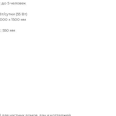
 до 5 человек
т/сутки (55 Вт)
3000 х 1500 мм
: 550 мм
для частных домов, дач и коттеджей.