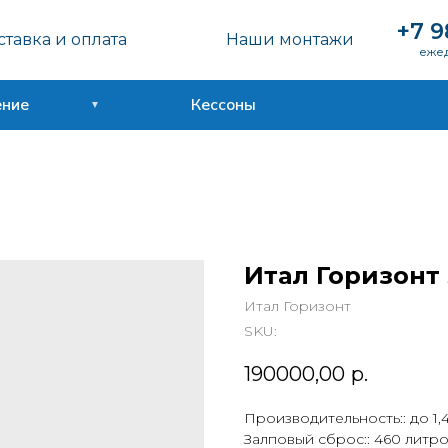
+7 9
тавка и оплата
Наши монтажи
ежед
ение
Кессоны
Итал Горизонт 
Итал Горизонт
SKU:
190000,00
р.
Производительность:: до 1,4
Залповый сброс:: 460 литр