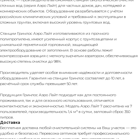
сточных вод (серия Аэро Лайт) для частных домов, дач, коттеджей и
коммерческих объектов. Оборудование разрабатывается с учётом
российских климатических условий и требований к эксплуатации в
сложных грунтах, включая высокий уровень грунтовых вод.
Станции Гринлос Аэро Лайт изготавливаются из прочного
полипропилена, имеют усиленный корпус с грунтозацепами и
уникальной герметичной горловиной, защищающей
электрооборудование от затопления. В основе работы лежит
компрессорная аэрация с мелкопузырчатым аэратором, обеспечивающая
высокую степень очистки до 98%.
Производитель уделяет особое внимание надёжности и долговечности
оборудования. Гарантия на станции Гринлос составляет до 10 лет, а
расчётный срок службы превышает 50 лет.
Продукция Гринлос Аэро Лайт подходит как для постоянного
проживания, так и для сезонного использования, отличается
компактностью и экономичностью. Модель Аэро Лайт 7 рассчитана на 7
пользователей, производительность 1,4 м³ в сутки, залповый сброс 350
литров.
Доставка
Бесплатная доставка любой очистительной системы на Ваш участок — это
удобно и безопасно. Перевозка септиков требует профессионального
подхода: необходимо правильно загружать, транспортировать и