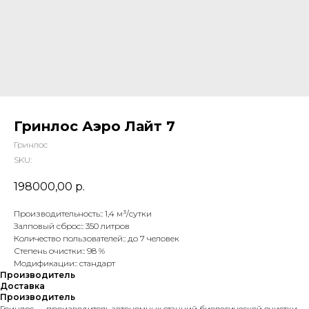
Гринлос Аэро Лайт 7
Гринлос
SKU:
198000,00
р.
Производительность:: 1,4 м³/сутки
Залповый сброс:: 350 литров
Количество пользователей:: до 7 человек
Степень очистки:: 98 %
Модификации:: стандарт
Производитель
Доставка
Производитель
Гринлос — производитель автономных станций биологической очистки