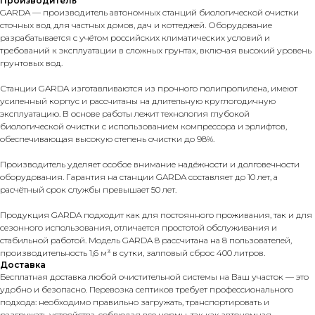
Производитель
GARDA — производитель автономных станций биологической очистки
сточных вод для частных домов, дач и коттеджей. Оборудование
разрабатывается с учётом российских климатических условий и
требований к эксплуатации в сложных грунтах, включая высокий уровень
грунтовых вод.
Станции GARDA изготавливаются из прочного полипропилена, имеют
усиленный корпус и рассчитаны на длительную круглогодичную
эксплуатацию. В основе работы лежит технология глубокой
биологической очистки с использованием компрессора и эрлифтов,
обеспечивающая высокую степень очистки до 98%.
Производитель уделяет особое внимание надёжности и долговечности
оборудования. Гарантия на станции GARDA составляет до 10 лет, а
расчётный срок службы превышает 50 лет.
Продукция GARDA подходит как для постоянного проживания, так и для
сезонного использования, отличается простотой обслуживания и
стабильной работой. Модель GARDA 8 рассчитана на 8 пользователей,
производительность 1,6 м³ в сутки, залповый сброс 400 литров.
Доставка
Бесплатная доставка любой очистительной системы на Ваш участок — это
удобно и безопасно. Перевозка септиков требует профессионального
подхода: необходимо правильно загружать, транспортировать и
разгружать устройства, соблюдая все нормы, так как автономная