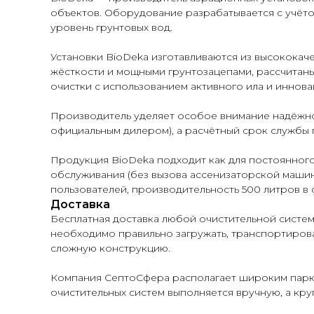
объектов. Оборудование разрабатывается с учёто
уровень грунтовых вод.
Установки BioDeka изготавливаются из высокока
жёсткости и мощными грунтозацепами, рассчитан
очистки с использованием активного ила и иннов
Производитель уделяет особое внимание надёжнос
официальным дилером), а расчётный срок службы п
Продукция BioDeka подходит как для постоянного
обслуживания (без вызова ассенизаторской машины
пользователей, производительность 500 литров в 
Доставка
Бесплатная доставка любой очистительной систем
необходимо правильно загружать, транспортироват
сложную конструкцию.
Компания СептоСфера располагает широким парком
очистительных систем выполняется вручную, а кр