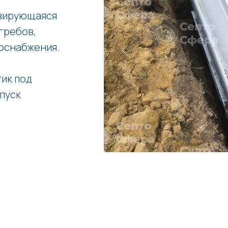
изирующаяся
гребов,
оснабжения.
ик под
апуск