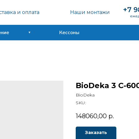
+7 9
тавка и оплата
Наши монтажи
ежед
ение
Кессоны
BioDeka 3 C-60
BioDeka
SKU:
148060,00
р.
Заказать