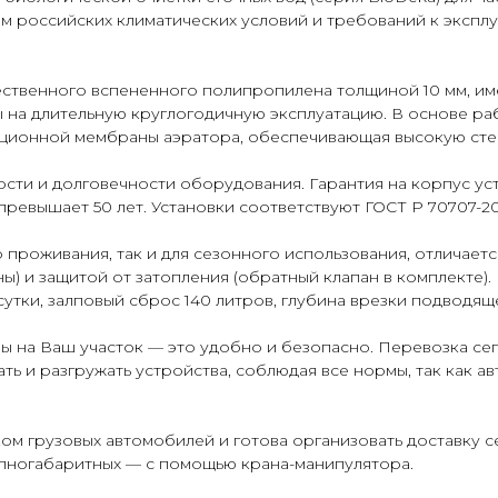
м российских климатических условий и требований к эксплу
чественного вспененного полипропилена толщиной 10 мм, и
ы на длительную круглогодичную эксплуатацию. В основе р
ационной мембраны аэратора, обеспечивающая высокую сте
ти и долговечности оборудования. Гарантия на корпус уст
ревышает 50 лет. Установки соответствуют ГОСТ Р 70707-20
 проживания, так и для сезонного использования, отличает
) и защитой от затопления (обратный клапан в комплекте). 
сутки, залповый сброс 140 литров, глубина врезки подводящ
ы на Ваш участок — это удобно и безопасно. Перевозка се
ь и разгружать устройства, соблюдая все нормы, так как а
 грузовых автомобилей и готова организовать доставку се
упногабаритных — с помощью крана-манипулятора.