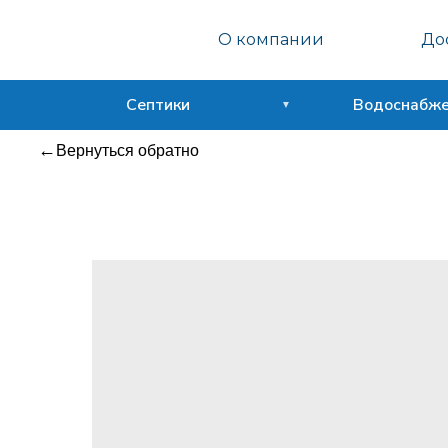
Септо
О компании
Дос
Сфера
Септики
Водоснабж
Вернуться обратно