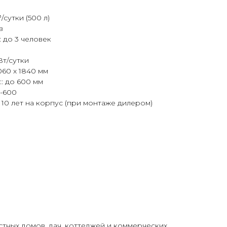
/сутки (500 л)
в
 до 3 человек
Вт/сутки
060 х 1840 мм
: до 600 мм
П-600
 10 лет на корпус (при монтаже дилером)
стных домов, дач, коттеджей и коммерческих