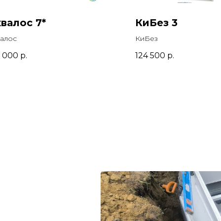
валос 7*
КиБез 3
алос
КиБез
7 000
р.
124 500
р.