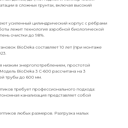
атации в сложных грунтах, включая высокий
меют усиленный цилиндрический корпус с рёбрами
аботы лежит технология аэробной биологической
пень очистки до 98%.
ановок BioDeka составляет 10 лет (при монтаже
23.
ся низким энергопотреблением, простотой
Модель BioDeka 3 C-600 рассчитана на 3
ей трубы до 600 мм.
птиков требует профессионального подхода:
втономная канализация представляет собой
птиков любых размеров. Разгрузка малых