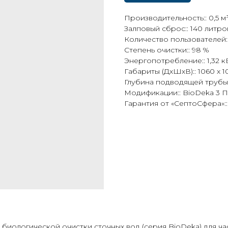
Производительность:: 0,5 м³
Залповый сброс:: 140 литро
Количество пользователей::
Степень очистки:: 98 %
Энергопотребление:: 1,32 к
Габариты (ДхШхВ):: 1060 х 1
Глубина подводящей трубы:
Модификации:: BioDeka 3 
Гарантия от «СептоСфера»::
биологической очистки сточных вод (серия BioDeka) для ча