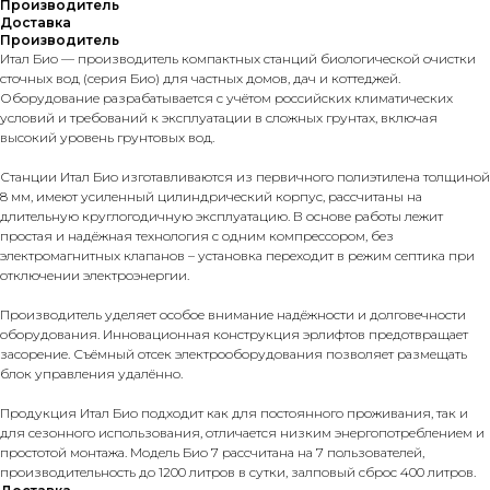
Производитель
Доставка
Производитель
Итал Био — производитель компактных станций биологической очистки
сточных вод (серия Био) для частных домов, дач и коттеджей.
Оборудование разрабатывается с учётом российских климатических
условий и требований к эксплуатации в сложных грунтах, включая
высокий уровень грунтовых вод.
Станции Итал Био изготавливаются из первичного полиэтилена толщиной
8 мм, имеют усиленный цилиндрический корпус, рассчитаны на
длительную круглогодичную эксплуатацию. В основе работы лежит
простая и надёжная технология с одним компрессором, без
электромагнитных клапанов – установка переходит в режим септика при
отключении электроэнергии.
Производитель уделяет особое внимание надёжности и долговечности
оборудования. Инновационная конструкция эрлифтов предотвращает
засорение. Съёмный отсек электрооборудования позволяет размещать
блок управления удалённо.
Продукция Итал Био подходит как для постоянного проживания, так и
для сезонного использования, отличается низким энергопотреблением и
простотой монтажа. Модель Био 7 рассчитана на 7 пользователей,
производительность до 1200 литров в сутки, залповый сброс 400 литров.