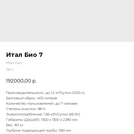
Итал Био 7
Итал Био
SKU:
192000,00
р.
Производительность:: до 1,2 м³/сутки (1200 л)
Залповый сброс:: 400 литров
Количество пользователей:: до 7 человек
Степень очистки:: 98 %
Энергопотребление:: 1,56 кВт/сутки (65 Вт)
Габариты (ДхШхВ):: 1300 х 1300 х 2280 мм
Вес:: 161 кг
Глубина подводящей трубы:: 930 мм