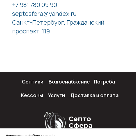
+7 981 780 09 90
septosfera@yandex.ru
Санкт-Петербург, Гражданский
проспект, 119
Септики
Водоснабжение
Погреба
Кессоны
Услуги
Доставка и оплата
Септо
Сфера