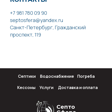
+7 981 780 09 90
septosfera@yandex.ru
Санкт-Петербург, Гражданский
проспект, 119
Септики
Водоснабжение
Погреба
Кессоны
Услуги
Доставка и оплата
Септо