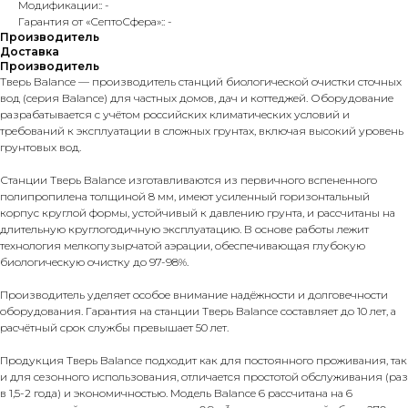
Модификации:: -
Гарантия от «СептоСфера»:: -
Производитель
Доставка
Производитель
Тверь Balance — производитель станций биологической очистки сточных
вод (серия Balance) для частных домов, дач и коттеджей. Оборудование
разрабатывается с учётом российских климатических условий и
требований к эксплуатации в сложных грунтах, включая высокий уровень
грунтовых вод.
Станции Тверь Balance изготавливаются из первичного вспененного
полипропилена толщиной 8 мм, имеют усиленный горизонтальный
корпус круглой формы, устойчивый к давлению грунта, и рассчитаны на
длительную круглогодичную эксплуатацию. В основе работы лежит
технология мелкопузырчатой аэрации, обеспечивающая глубокую
биологическую очистку до 97-98%.
Производитель уделяет особое внимание надёжности и долговечности
оборудования. Гарантия на станции Тверь Balance составляет до 10 лет, а
расчётный срок службы превышает 50 лет.
Продукция Тверь Balance подходит как для постоянного проживания, так
и для сезонного использования, отличается простотой обслуживания (раз
в 1,5-2 года) и экономичностью. Модель Balance 6 рассчитана на 6