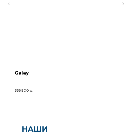
Galay
356 900
р.
НАШИ