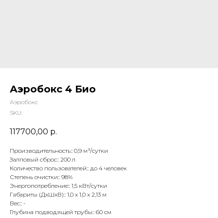
Аэробокс 4 Био
Аэробокс
SKU:
117700,00
р.
Производительность:: 0,9 м³/сутки
Залповый сброс:: 200 л
Количество пользователей:: до 4 человек
Степень очистки:: 98%
Энергопотребление:: 1,5 кВт/сутки
Габариты (ДхШхВ):: 1,0 x 1,0 x 2,13 м
Вес:: -
Глубина подводящей трубы:: 60 см