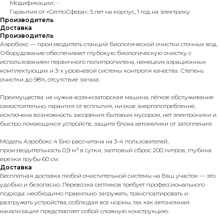
Модификации:: -
Гарантия от «СептоСфера»:: 5 лет на корпус, 1 год на электрику
Производитель
Доставка
Производитель
Аэробокс — производитель станций биологической очистки сточных вод.
Оборудование обеспечивает глубокую биологическую очистку с
использованием первичного полипропилена, немецких аэрационных
комплектующих и 3-х уровневой системы контроля качества. Степень
очистки до 98%, отсутствие запаха.
Преимущества: не нужна ассенизаторская машина, лёгкое обслуживание
самостоятельно, гарантия от всплытия, низкое энергопотребление,
исключена возможность засорения бытовым мусором, нет электроники и
быстро ломающихся устройств, защита блока автоматики от затопления.
Модель Аэробокс 4 Био рассчитана на 3-4 пользователей,
производительность 0,9 м³ в сутки, залповый сброс 200 литров, глубина
врезки трубы 60 см.
Доставка
Бесплатная доставка любой очистительной системы на Ваш участок — это
удобно и безопасно. Перевозка септиков требует профессионального
подхода: необходимо правильно загружать, транспортировать и
разгружать устройства, соблюдая все нормы, так как автономная
канализация представляет собой сложную конструкцию.