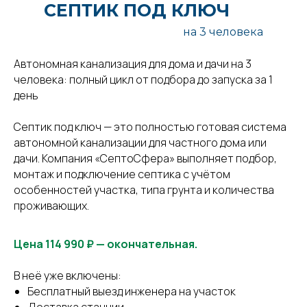
СЕПТИК ПОД КЛЮЧ
Бесплатная доставка
Бесплатный выезд и
любого септика на
расчёт – примем
на 3 человека
участок - это удобно и
решение по
безопасно
стоимости за 24 часа
Автономная канализация для дома и дачи на 3
человека: полный цикл от подбора до запуска за 1
день
Септик под ключ — это полностью готовая система
автономной канализации для частного дома или
дачи. Компания «СептоСфера» выполняет подбор,
монтаж и подключение септика с учётом
особенностей участка, типа грунта и количества
проживающих.
Цена 114 990 ₽ — окончательная.
В неё уже включены:
Бесплатный выезд инженера на участок