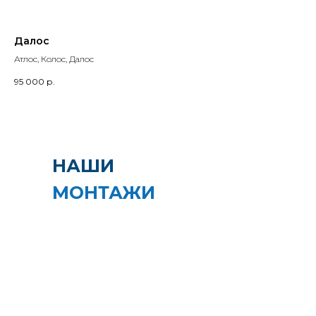
Далос
Атлос, Колос, Далос
95 000
р.
НАШИ
МОНТАЖИ