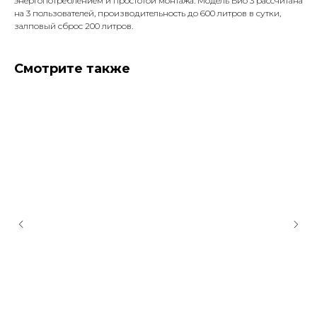
энергопотреблением и простотой монтажа. Модель Био 3 рассчитана
на 3 пользователей, производительность до 600 литров в сутки,
залповый сброс 200 литров.
Смотрите также