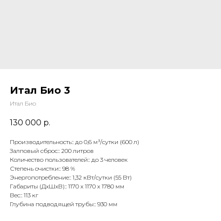
Итал Био 3
Итал Био
130 000
р.
Производительность:: до 0,6 м³/сутки (600 л)
Залповый сброс:: 200 литров
Количество пользователей:: до 3 человек
Степень очистки:: 98 %
Энергопотребление:: 1,32 кВт/сутки (55 Вт)
Габариты (ДхШхВ):: 1170 х 1170 х 1780 мм
Вес:: 113 кг
Глубина подводящей трубы:: 930 мм