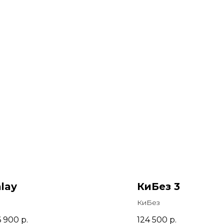
lay
КиБез 3
КиБез
6 900
р.
124 500
р.