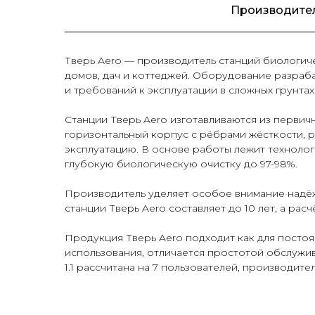
Производите
Тверь Aero — производитель станций биологиче
домов, дач и коттеджей. Оборудование разраба
и требований к эксплуатации в сложных грунтах
Станции Тверь Aero изготавливаются из перви
горизонтальный корпус с рёбрами жёсткости, 
эксплуатацию. В основе работы лежит техноло
глубокую биологическую очистку до 97-98%.
Производитель уделяет особое внимание надёж
станции Тверь Aero составляет до 10 лет, а рас
Продукция Тверь Aero подходит как для постоя
использования, отличается простотой обслужива
1.1 рассчитана на 7 пользователей, производител