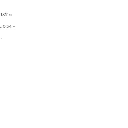
 1,67 м
 0,34 м
 -