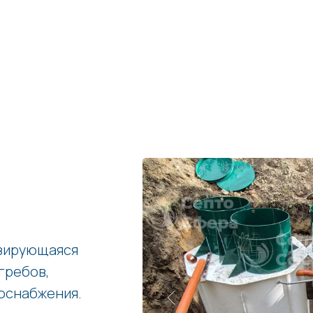
изирующаяся
гребов,
оснабжения.