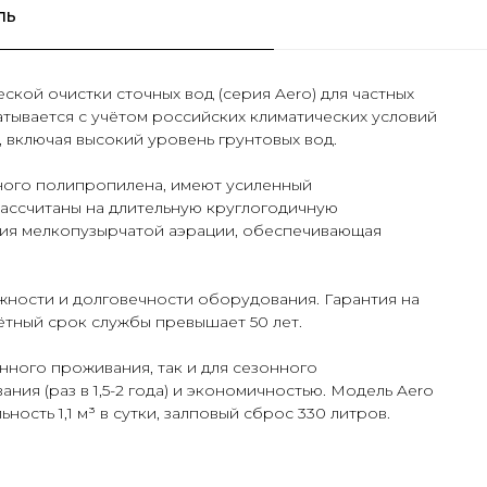
ль
ской очистки сточных вод (серия Aero) для частных
тывается с учётом российских климатических условий
, включая высокий уровень грунтовых вод.
чного полипропилена, имеют усиленный
рассчитаны на длительную круглогодичную
гия мелкопузырчатой аэрации, обеспечивающая
ности и долговечности оборудования. Гарантия на
чётный срок службы превышает 50 лет.
нного проживания, так и для сезонного
ния (раз в 1,5-2 года) и экономичностью. Модель Aero
ьность 1,1 м³ в сутки, залповый сброс 330 литров.