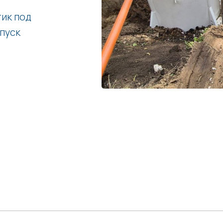
ик под
апуск