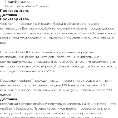
Модификации:: -
Гарантия от «СептоСфера»:: -
Производитель
Доставка
Производитель
Vodanoff — проверенный годами бренд в области автономной
канализации. Благодаря особой конструкции и объему продаж удалось
создать септик по самым демократичным ценам в Северо-Западной части
России, при этом обладающий высокой (97%) степенью очистки сточных
вод.
Станции Vodanoff Forester оснащены усиленным корпусом с
композитными ребрами жесткости, рассчитаны на длительную
круглогодичную эксплуатацию. В основе работы лежит многоступенчатая
технология очистки с биозагрузкой, обеспечивающая стабильную работу
и высокую степень очистки до 97%.
Продукция Vodanoff подходит как для постоянного проживания, так и
для сезонного использования. Модель M3 Forester рассчитана на 3
пользователей, производительность 0,6 м³ в сутки, залповый сброс 200
литров.
Доставка
Бесплатная доставка любой очистительной системы на Ваш участок — это
удобно и безопасно. Перевозка септиков требует профессионального
подхода: необходимо правильно загружать, транспортировать и
разгружать устройства, соблюдая все нормы, так как автономная