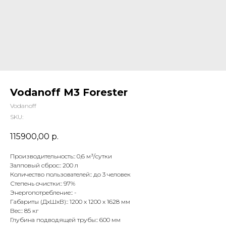
Vodanoff M3 Forester
Vodanoff
SKU:
115900,00
р.
Производительность:: 0,6 м³/сутки
Залповый сброс:: 200 л
Количество пользователей:: до 3 человек
Степень очистки:: 97%
Энергопотребление:: -
Габариты (ДхШхВ):: 1200 x 1200 x 1628 мм
Вес:: 85 кг
Глубина подводящей трубы:: 600 мм