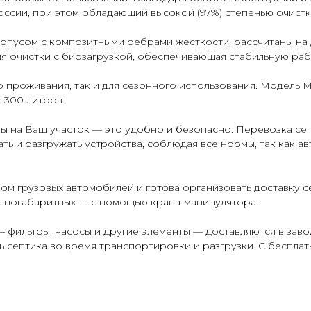
ссии, при этом обладающий высокой (97%) степенью очистк
орпусом с композитными ребрами жесткости, рассчитаны на
я очистки с биозагрузкой, обеспечивающая стабильную рабо
 проживания, так и для сезонного использования. Модель M5
с 300 литров.
ы на Ваш участок — это удобно и безопасно. Перевозка се
ь и разгружать устройства, соблюдая все нормы, так как а
 грузовых автомобилей и готова организовать доставку се
упногабаритных — с помощью крана-манипулятора.
фильтры, насосы и другие элементы — доставляются в завод
ь септика во время транспортировки и разгрузки. С беспла