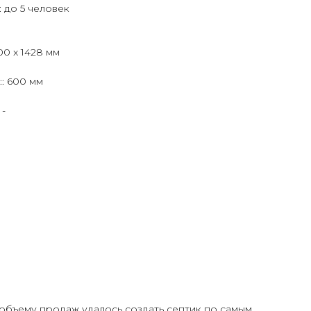
 до 5 человек
00 x 1428 мм
: 600 мм
 -
объему продаж удалось создать септик по самым