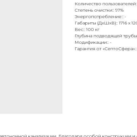
Количество пользователей::
Степень очистки:: 97%
Энергопотребление:: -
Габариты (ДхШхВ):: 1716 x 12
Вес:: 100 кг
Глубина подводящей трубы:
Модификации:: -
Гарантия от «СептоСфера»::
автономной канализации. Благодаря особой конструкции и 