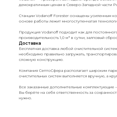
демократичным ценам в Северо-Западной части Ро
Станции Vodanoff Forester оснащены усиленным к
основе работы лежит многоступенчатая технологи
Продукция Vodanoff подходит как для постоянного
производительность 1,0 м³ в сутки, залповый сбро
Доставка
Бесплатная доставка любой очистительной систем
необходимо правильно загружать, транспортироват
сложную конструкцию.
Компания СептоСфера располагает широким парком
очистительных систем выполняется вручную, а кр
Все заказанные дополнительные комплектующие — 
Вы берёте на себя ответственность за сохранност
нужно.