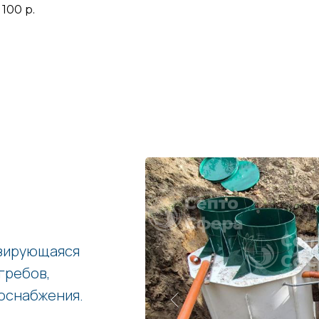
 100
р.
изирующаяся
гребов,
оснабжения.