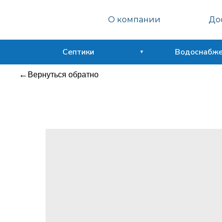
Септо
О компании
Дос
Сфера
Септики
Водоснабж
Вернуться обратно