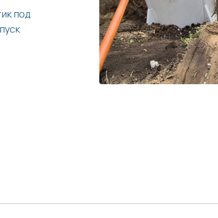
ик под
апуск