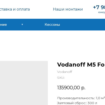
+7 9
тавка и оплата
Наши монтажи
ежед
ение
Кессоны
Vodanoff M5 Fo
Vodanoff
SKU:
135900,00
р.
Производительность:: 1,0 м³
Залповый сброс:: 300 л