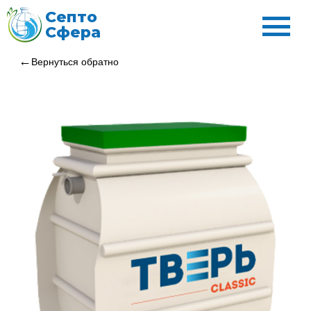
Септо
Сфера
Вернуться обратно