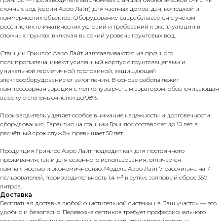
сточных вод (серия Аэро Лайт) для частных домов, дач, коттеджей и
коммерческих объектов. Оборудование разрабатывается с учётом
российских климатических условий и требований к эксплуатации в
сложных грунтах, включая высокий уровень грунтовых вод.
Станции Гринлос Аэро Лайт изготавливаются из прочного
полипропилена, имеют усиленный корпус с грунтозацепами и
уникальной герметичной горловиной, защищающей
электрооборудование от затопления. В основе работы лежит
компрессорная аэрация с мелкопузырчатым аэратором, обеспечивающая
высокую степень очистки до 98%.
Производитель уделяет особое внимание надёжности и долговечности
оборудования. Гарантия на станции Гринлос составляет до 10 лет, а
расчётный срок службы превышает 50 лет.
Продукция Гринлос Аэро Лайт подходит как для постоянного
проживания, так и для сезонного использования, отличается
компактностью и экономичностью. Модель Аэро Лайт 7 рассчитана на 7
пользователей, производительность 1,4 м³ в сутки, залповый сброс 350
литров.
Доставка
Бесплатная доставка любой очистительной системы на Ваш участок — это
удобно и безопасно. Перевозка септиков требует профессионального
подхода: необходимо правильно загружать, транспортировать и