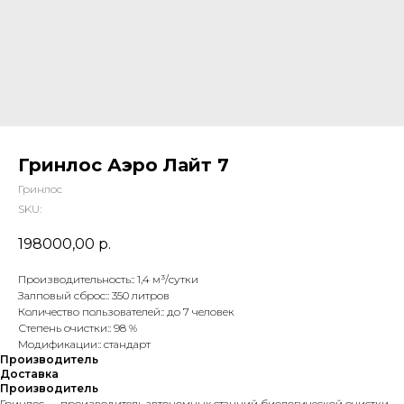
Гринлос Аэро Лайт 7
Гринлос
SKU:
198000,00
р.
Производительность:: 1,4 м³/сутки
Залповый сброс:: 350 литров
Количество пользователей:: до 7 человек
Степень очистки:: 98 %
Модификации:: стандарт
Производитель
Доставка
Производитель
Гринлос — производитель автономных станций биологической очистки