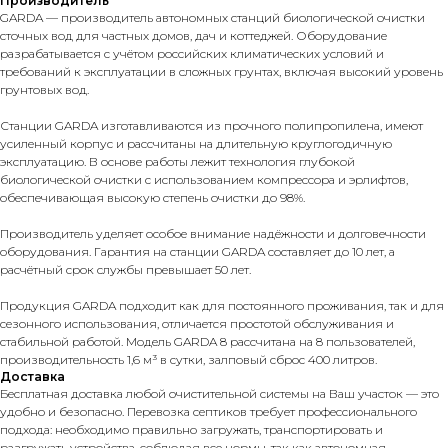
Производитель
GARDA — производитель автономных станций биологической очистки
сточных вод для частных домов, дач и коттеджей. Оборудование
разрабатывается с учётом российских климатических условий и
требований к эксплуатации в сложных грунтах, включая высокий уровень
грунтовых вод.
Станции GARDA изготавливаются из прочного полипропилена, имеют
усиленный корпус и рассчитаны на длительную круглогодичную
эксплуатацию. В основе работы лежит технология глубокой
биологической очистки с использованием компрессора и эрлифтов,
обеспечивающая высокую степень очистки до 98%.
Производитель уделяет особое внимание надёжности и долговечности
оборудования. Гарантия на станции GARDA составляет до 10 лет, а
расчётный срок службы превышает 50 лет.
Продукция GARDA подходит как для постоянного проживания, так и для
сезонного использования, отличается простотой обслуживания и
стабильной работой. Модель GARDA 8 рассчитана на 8 пользователей,
производительность 1,6 м³ в сутки, залповый сброс 400 литров.
Доставка
Бесплатная доставка любой очистительной системы на Ваш участок — это
удобно и безопасно. Перевозка септиков требует профессионального
подхода: необходимо правильно загружать, транспортировать и
разгружать устройства, соблюдая все нормы, так как автономная