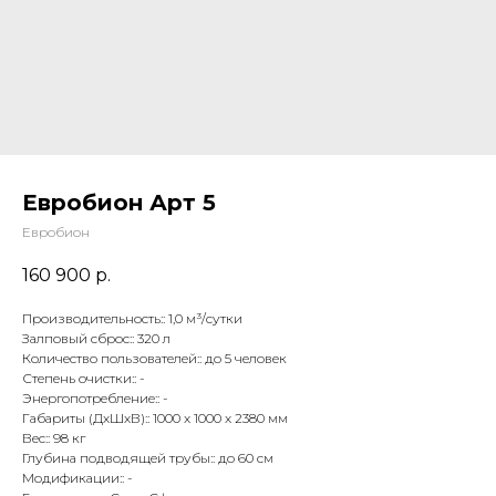
Евробион Арт 5
Евробион
160 900
р.
Производительность:: 1,0 м³/сутки
Залповый сброс:: 320 л
Количество пользователей:: до 5 человек
Степень очистки:: -
Энергопотребление:: -
Габариты (ДхШхВ):: 1000 x 1000 x 2380 мм
Вес:: 98 кг
Глубина подводящей трубы:: до 60 см
Модификации:: -