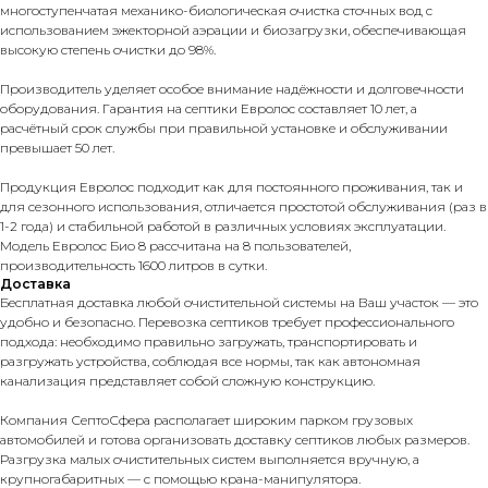
многоступенчатая механико-биологическая очистка сточных вод с
использованием эжекторной аэрации и биозагрузки, обеспечивающая
высокую степень очистки до 98%.
Производитель уделяет особое внимание надёжности и долговечности
оборудования. Гарантия на септики Евролос составляет 10 лет, а
расчётный срок службы при правильной установке и обслуживании
превышает 50 лет.
Продукция Евролос подходит как для постоянного проживания, так и
для сезонного использования, отличается простотой обслуживания (раз в
1-2 года) и стабильной работой в различных условиях эксплуатации.
Модель Евролос Био 8 рассчитана на 8 пользователей,
производительность 1600 литров в сутки.
Доставка
Бесплатная доставка любой очистительной системы на Ваш участок — это
удобно и безопасно. Перевозка септиков требует профессионального
подхода: необходимо правильно загружать, транспортировать и
разгружать устройства, соблюдая все нормы, так как автономная
канализация представляет собой сложную конструкцию.
Компания СептоСфера располагает широким парком грузовых
автомобилей и готова организовать доставку септиков любых размеров.
Разгрузка малых очистительных систем выполняется вручную, а
крупногабаритных — с помощью крана-манипулятора.