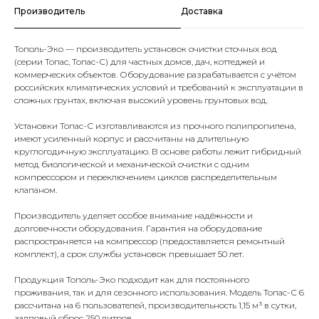
Производитель
Доставка
Тополь-Эко — производитель установок очистки сточных вод
(серии Топас, Топас-С) для частных домов, дач, коттеджей и
коммерческих объектов. Оборудование разрабатывается с учётом
российских климатических условий и требований к эксплуатации в
сложных грунтах, включая высокий уровень грунтовых вод.
Установки Топас-С изготавливаются из прочного полипропилена,
имеют усиленный корпус и рассчитаны на длительную
круглогодичную эксплуатацию. В основе работы лежит гибридный
метод биологической и механической очистки с одним
компрессором и переключением циклов распределительным
клапаном.
Производитель уделяет особое внимание надёжности и
долговечности оборудования. Гарантия на оборудование
распространяется на компрессор (предоставляется ремонтный
комплект), а срок службы установок превышает 50 лет.
Продукция Тополь-Эко подходит как для постоянного
проживания, так и для сезонного использования. Модель Топас-С 6
рассчитана на 6 пользователей, производительность 1,15 м³ в сутки,
залповый сброс 250 литров.