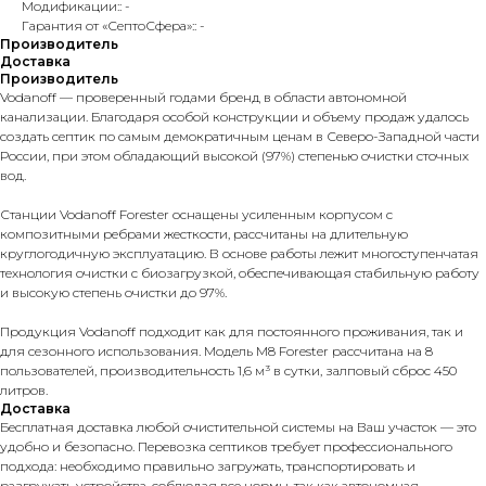
Модификации:: -
Гарантия от «СептоСфера»:: -
Производитель
Доставка
Производитель
Vodanoff — проверенный годами бренд в области автономной
канализации. Благодаря особой конструкции и объему продаж удалось
создать септик по самым демократичным ценам в Северо-Западной части
России, при этом обладающий высокой (97%) степенью очистки сточных
вод.
Станции Vodanoff Forester оснащены усиленным корпусом с
композитными ребрами жесткости, рассчитаны на длительную
круглогодичную эксплуатацию. В основе работы лежит многоступенчатая
технология очистки с биозагрузкой, обеспечивающая стабильную работу
и высокую степень очистки до 97%.
Продукция Vodanoff подходит как для постоянного проживания, так и
для сезонного использования. Модель M8 Forester рассчитана на 8
пользователей, производительность 1,6 м³ в сутки, залповый сброс 450
литров.
Доставка
Бесплатная доставка любой очистительной системы на Ваш участок — это
удобно и безопасно. Перевозка септиков требует профессионального
подхода: необходимо правильно загружать, транспортировать и
разгружать устройства, соблюдая все нормы, так как автономная