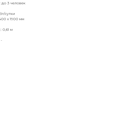
 до 3 человек
Вт/сутки
400 x 1900 мм
 0,61 м
 -