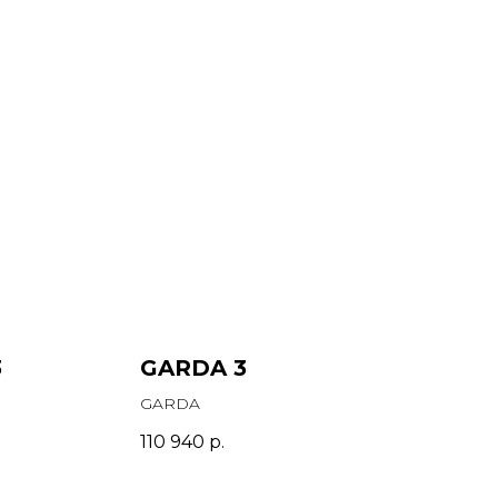
3
GARDA 3
GARDA
110 940
р.