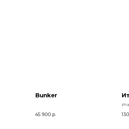
Bunker
Ит
Ита
45 900
р.
13