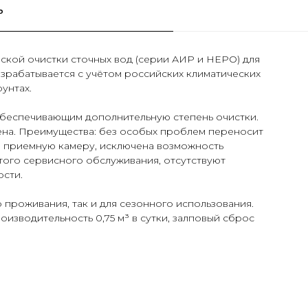
ь
ской очистки сточных вод (серии АИР и НЕРО) для
азрабатывается с учётом российских климатических
унтах.
беспечивающим дополнительную степень очистки.
ена. Преимущества: без особых проблем переносит
 приемную камеру, исключена возможность
того сервисного обслуживания, отсутствуют
ости.
 проживания, так и для сезонного использования.
оизводительность 0,75 м³ в сутки, залповый сброс