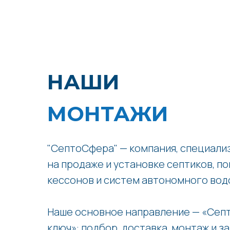
НАШИ
МОНТАЖИ
"СептоСфера" — компания, специал
на продаже и установке септиков, по
кессонов и систем автономного вод
Наше основное направление — «Септ
ключ»: подбор, доставка, монтаж и з