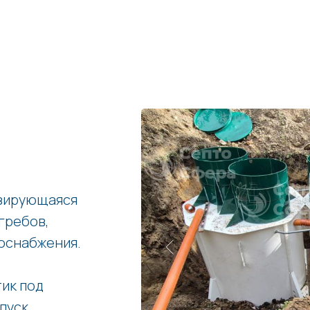
изирующаяся
гребов,
оснабжения.
ик под
апуск