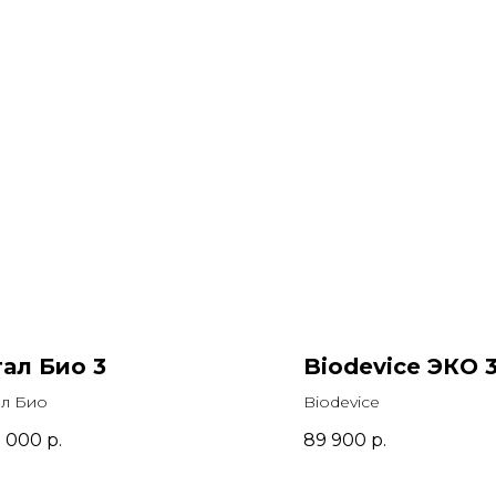
ал Био 3
Biodevice ЭКО 
л Био
Biodevice
0 000
р.
89 900
р.