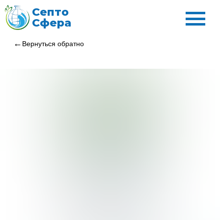
Септо
Сфера
Вернуться обратно