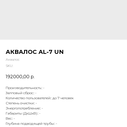
АКВАЛОС AL-7 UN
Аквалос
SKU:
192000,00
р.
Производительность:: -
Залповый сброс:: -
Количество пользователей:: до 7 человек
Степень очистки:: -
Энергопотребление:: -
Габариты (ДхШхВ):: -
Вес:: -
Глубина подводящей трубы:: -