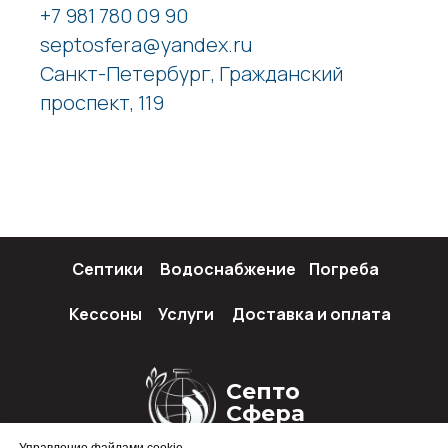
+7 981 780 09 90
septosfera@yandex.ru
Санкт-Петербург, Гражданский
проспект, 119
Септики
Водоснабжение
Погреба
Кессоны
Услуги
Доставка и оплата
Септо
Сфера