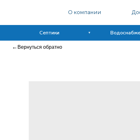
Септо
О компании
Дос
Сфера
Септики
Водоснабж
Вернуться обратно