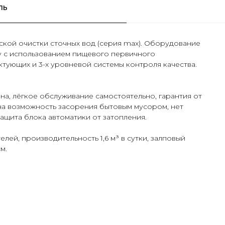
ль
кой очистки сточных вод (серия max). Оборудование
у с использованием пищевого первичного
тующих и 3-х уровневой системы контроля качества.
а, лёгкое обслуживание самостоятельно, гарантия от
на возможность засорения бытовым мусором, нет
ащита блока автоматики от затопления.
лей, производительность 1,6 м³ в сутки, залповый
м.