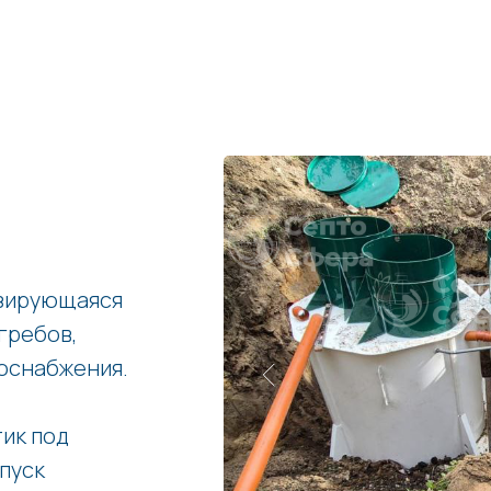
изирующаяся
гребов,
оснабжения.
ик под
апуск