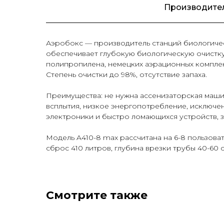
Производите
Аэробокс — производитель станций биологичес
обеспечивает глубокую биологическую очистк
полипропилена, немецких аэрационных комплек
Степень очистки до 98%, отсутствие запаха.
Преимущества: не нужна ассенизаторская машин
всплытия, низкое энергопотребление, исключе
электроники и быстро ломающихся устройств, з
Модель A410-8 max рассчитана на 6-8 пользовате
сброс 410 литров, глубина врезки трубы 40-60 с
Смотрите также