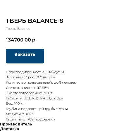
ТВЕРЬ BALANCE 8
Тверь Balance
134700,00
р.
Заказать
Производительность:: 1,2 м³/сутки
Залповый сброс:: 360 литров
Количество пользователей:: до 8 человек
Степень очистки:: 97-98%
Энергопотребление:: 80 Вт
Габариты (ДхШхВ):: 2,4 х 1,2 х 1,6 м
Вес:: 140 кг
Глубина подводящей трубы:: 0,54 м
Модификации:: -
Гарантия от «СептоСфера»:: -
Производитель
Доставка