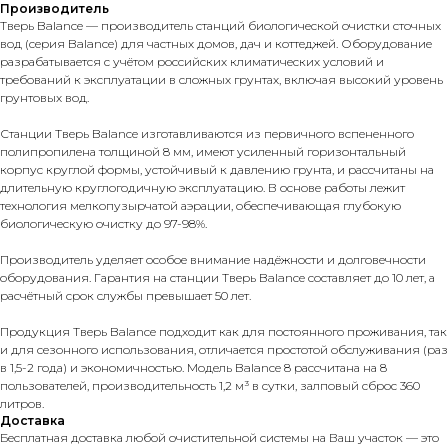
Производитель
Тверь Balance — производитель станций биологической очистки сточных
вод (серия Balance) для частных домов, дач и коттеджей. Оборудование
разрабатывается с учётом российских климатических условий и
требований к эксплуатации в сложных грунтах, включая высокий уровень
грунтовых вод.
Станции Тверь Balance изготавливаются из первичного вспененного
полипропилена толщиной 8 мм, имеют усиленный горизонтальный
корпус круглой формы, устойчивый к давлению грунта, и рассчитаны на
длительную круглогодичную эксплуатацию. В основе работы лежит
технология мелкопузырчатой аэрации, обеспечивающая глубокую
биологическую очистку до 97-98%.
Производитель уделяет особое внимание надёжности и долговечности
оборудования. Гарантия на станции Тверь Balance составляет до 10 лет, а
расчётный срок службы превышает 50 лет.
Продукция Тверь Balance подходит как для постоянного проживания, так
и для сезонного использования, отличается простотой обслуживания (раз
в 1,5-2 года) и экономичностью. Модель Balance 8 рассчитана на 8
пользователей, производительность 1,2 м³ в сутки, залповый сброс 360
литров.
Доставка
Бесплатная доставка любой очистительной системы на Ваш участок — это