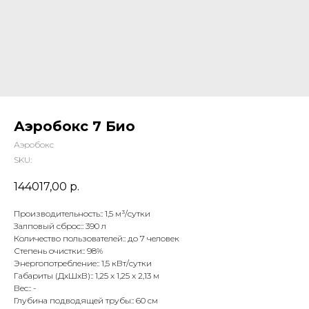
Аэробокс 7 Био
Аэробокс
SKU:
144017,00
р.
Производительность:: 1,5 м³/сутки
Залповый сброс:: 390 л
Количество пользователей:: до 7 человек
Степень очистки:: 98%
Энергопотребление:: 1,5 кВт/сутки
Габариты (ДхШхВ):: 1,25 x 1,25 x 2,13 м
Вес:: -
Глубина подводящей трубы:: 60 см