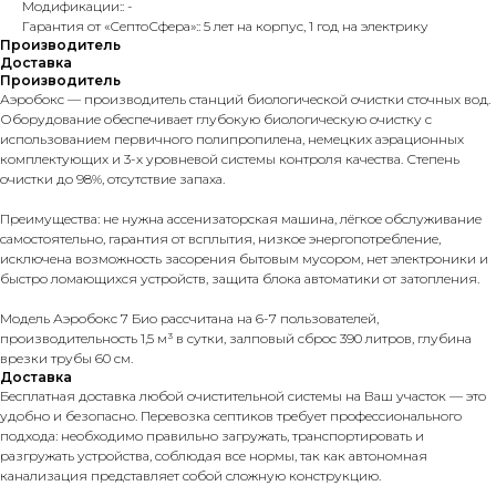
Модификации:: -
Гарантия от «СептоСфера»:: 5 лет на корпус, 1 год на электрику
Производитель
Доставка
Производитель
Аэробокс — производитель станций биологической очистки сточных вод.
Оборудование обеспечивает глубокую биологическую очистку с
использованием первичного полипропилена, немецких аэрационных
комплектующих и 3-х уровневой системы контроля качества. Степень
очистки до 98%, отсутствие запаха.
Преимущества: не нужна ассенизаторская машина, лёгкое обслуживание
самостоятельно, гарантия от всплытия, низкое энергопотребление,
исключена возможность засорения бытовым мусором, нет электроники и
быстро ломающихся устройств, защита блока автоматики от затопления.
Модель Аэробокс 7 Био рассчитана на 6-7 пользователей,
производительность 1,5 м³ в сутки, залповый сброс 390 литров, глубина
врезки трубы 60 см.
Доставка
Бесплатная доставка любой очистительной системы на Ваш участок — это
удобно и безопасно. Перевозка септиков требует профессионального
подхода: необходимо правильно загружать, транспортировать и
разгружать устройства, соблюдая все нормы, так как автономная
канализация представляет собой сложную конструкцию.